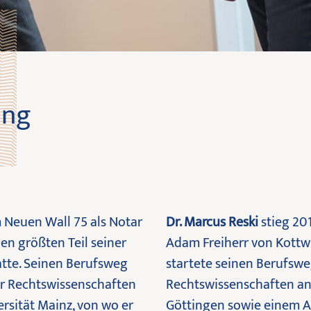
ung
m Neuen Wall 75 als Notar
Dr. Marcus Reski
stieg 201
en größten Teil seiner
Adam Freiherr von Kottw
atte. Seinen Berufsweg
startete seinen Berufsw
er Rechtswissenschaften
Rechtswissenschaften an
rsität Mainz, von wo er
Göttingen sowie einem A