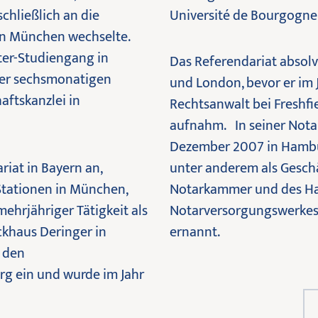
chließlich an die
Université de Bourgogne i
in München wechselte.
ter-Studiengang in
Das Referendariat absolv
iner sechsmonatigen
und London, bevor er im J
aftskanzlei in
Rechtsanwalt bei Freshfi
aufnahm. In seiner Notar
Dezember 2007 in Hambur
riat in Bayern an,
unter anderem als Gesch
 Stationen in München,
Notarkammer und des H
ehrjähriger Tätigkeit als
Notarversorgungswerkes 
ckhaus Deringer in
ernannt.
 den
g ein und wurde im Jahr